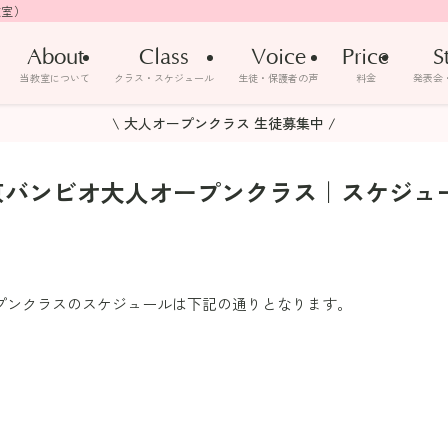
教室）
About
Class
Voice
Price
S
当教室について
クラス・スケジュール
生徒・保護者の声
料金
発表会
\ 大人オープンクラス 生徒募集中 /
京バンビオ大人オープンクラス｜スケジュ
プンクラスのスケジュールは下記の通りとなります。