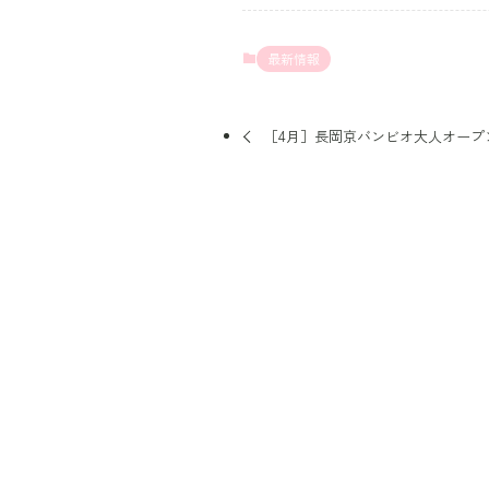
最新情報
［4月］長岡京バンビオ大人オープ